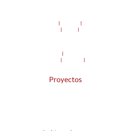
DELEGACIÓN MADRID
C/ La Granja 30
|
Planta 2a
|
C.P. 28018
Alcobendas
|
Madrid
|
España
Tfno.: 918 28 94 13
DELEGACIÓN CANARIAS
CL. Tías
|
C.P. 35500
San Bartolomé
|
Lanzarote
|
España
Tfno: 928 91 12 80
Proyectos
Estructuras metálicas
Cubiertas
Fachadas
Proyectos llave en mano
Proyectos singulares