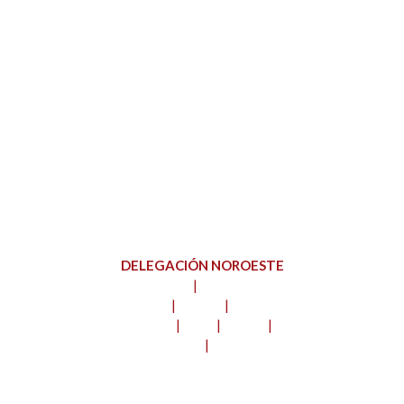
MONTAJES METÁLICOS INGALUX, S.L.
DELEGACIÓN NOROESTE
TALLER
|
OFICINAS
Ctra. N-VI
|
km.509
|
C.P. 27154
Outeiro de Rei
|
Lugo
|
Galicia
|
España
Tfno.: 982 20 38 25
|
Fax: 982 80 89 40
Ver localización en Google Maps