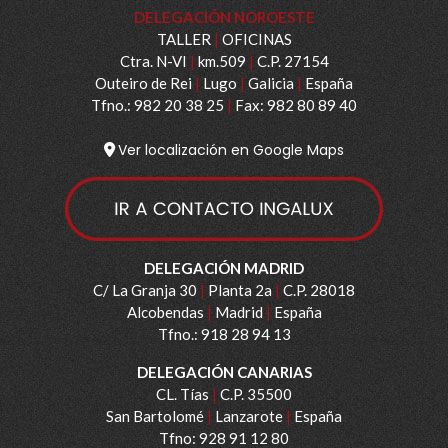
DELEGACIÓN NOROESTE
TALLER
|
OFICINAS
Ctra. N-VI
|
km.509
|
C.P. 27154
Outeiro de Rei
|
Lugo
|
Galicia
|
España
Tfno.: 982 20 38 25
|
Fax: 982 80 89 40
Ver localización en Google Maps
DELEGACIÓN MADRID
C/ La Granja 30
|
Planta 2a
|
C.P. 28018
Alcobendas
|
Madrid
|
España
Tfno.: 918 28 94 13
DELEGACIÓN CANARIAS
CL. Tías
|
C.P. 35500
San Bartolomé
|
Lanzarote
|
España
Tfno: 928 91 12 80